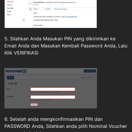
5. Silahkan Anda Masukan PIN yang dikirimkan ke
Email Anda dan Masukan Kembali Password Anda, Lalu
Klik VERIFIKASI
6. Setelah anda mengkonfirmasikan PIN dan
PASSWORD Anda, Silahkan anda pilih Nominal Voucher