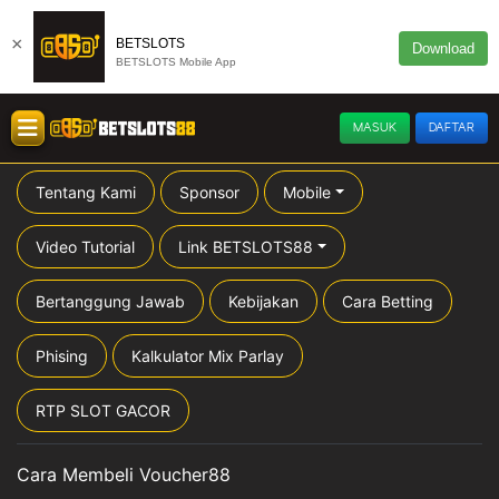
×
BETSLOTS
Download
BETSLOTS Mobile App
MASUK
DAFTAR
Tentang Kami
Sponsor
Mobile
Video Tutorial
Link BETSLOTS88
Bertanggung Jawab
Kebijakan
Cara Betting
Phising
Kalkulator Mix Parlay
RTP SLOT GACOR
Cara Membeli Voucher88