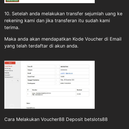
10. Setelah anda melakukan transfer sejumlah uang ke
rekening kami dan jika transferan itu sudah kami
terima.
Maka anda akan mendapatkan Kode Voucher di Email
yang telah terdaftar di akun anda.
Cara Melakukan Voucher88 Deposit betslots88