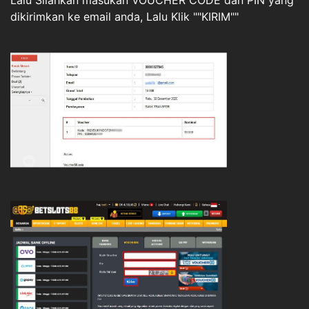
Lalu Silahkan masukan VOUCHER CODE dan PIN yang
dikirimkan ke email anda, Lalu Klik ""KIRIM""