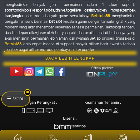
menghadirkan banyak jenis permainan dalam 1 akun seperti
sportbook(bola),esport,slots,idnlive,togel,live casino,mickey mouse,tembak
ikan,tangkas
dan masih banyak game seru lainnya.
Betslots88
menghadirkan
pengalaman seru bermain
bet slot
kedalam game dengan tampilan grafik yang
modern yang akan menambah keseruan sensasi permainan. Teknologi terbaru
dan terdepan dikerjakan oleh tim yang ahli dan profesional di bidangnya yang
akan menjamin permainan lebih aman dan nyaman.Setiap proses transaksi di
Betslot88
lebih cepat karena di support banyak pilihan bank swasta terbaik
juga berbagai pilihan metode pembayaran terpopuler.
BACA LEBIH LENGKAP
Official partner
✖
☰ Menu
Dukungan Perangkat :
Keamanan Terjamin :
Lisensi :