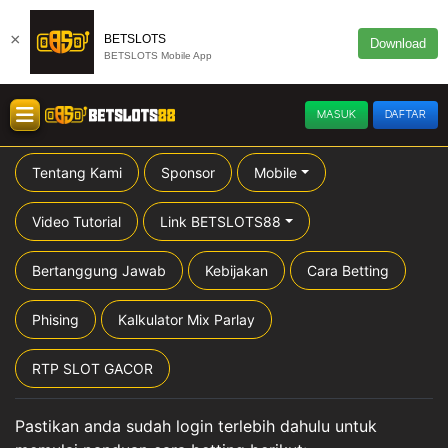
×
BETSLOTS
Download
BETSLOTS Mobile App
MASUK
DAFTAR
Tentang Kami
Sponsor
Mobile
Video Tutorial
Link BETSLOTS88
Bertanggung Jawab
Kebijakan
Cara Betting
Phising
Kalkulator Mix Parlay
RTP SLOT GACOR
Pastikan anda sudah login terlebih dahulu untuk