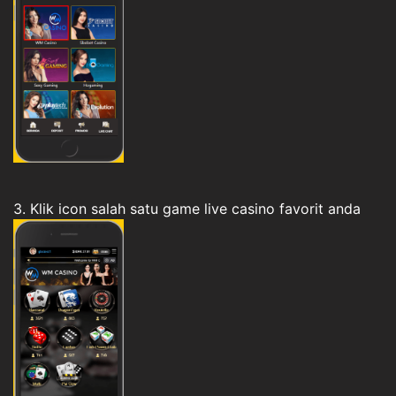
3. Klik icon salah satu game live casino favorit anda