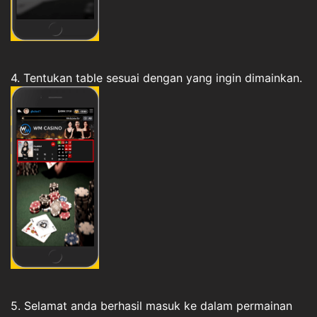
4. Tentukan table sesuai dengan yang ingin dimainkan.
5. Selamat anda berhasil masuk ke dalam permainan